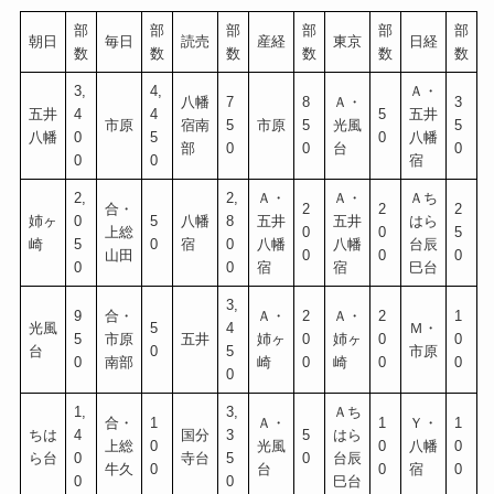
部
部
部
部
部
部
朝日
毎日
読売
産経
東京
日経
数
数
数
数
数
数
3,
4,
Ａ・
八幡
7
8
Ａ・
3
五井
4
4
5
五井
市原
宿南
5
市原
5
光風
5
八幡
0
5
0
八幡
部
0
0
台
0
0
0
宿
2,
2,
Ａ・
Ａ・
Ａち
合・
2
2
2
姉ヶ
0
5
八幡
8
五井
五井
はら
上総
0
0
5
崎
5
0
宿
0
八幡
八幡
台辰
山田
0
0
0
0
0
宿
宿
巳台
3,
9
合・
Ａ・
2
Ａ・
2
1
光風
5
4
Ｍ・
5
市原
五井
姉ヶ
0
姉ヶ
0
0
台
0
5
市原
0
南部
崎
0
崎
0
0
0
1,
3,
Ａち
合・
1
Ａ・
1
Ｙ・
1
ちは
4
国分
3
5
はら
上総
0
光風
0
八幡
0
ら台
0
寺台
5
0
台辰
牛久
0
台
0
宿
0
0
0
巳台