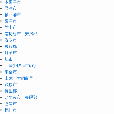
木更津市
君津市
袖ヶ浦市
富津市
館山市
南房総市・安房郡
香取市
香取郡
銚子市
旭市
匝瑳(旧八日市場)
東金市
山武・大網白里市
茂原市
長生郡
いすみ市・夷隅郡
勝浦市
鴨川市