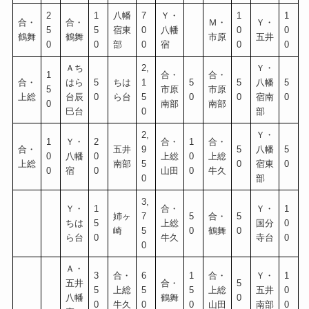
2
1
八幡
7
Ｙ・
1
1
合・
合・
Ｍ・
Ｙ・
5
5
宿東
0
八幡
0
0
鶴舞
鶴舞
市原
五井
0
0
部
0
宿
0
0
Ａち
2,
Ｙ・
1
合・
合・
合・
はら
5
ちは
1
5
5
八幡
5
5
市原
市原
上総
台辰
0
ら台
5
0
0
宿南
0
0
南部
南部
巳台
0
部
2,
Ｙ・
1
Ｙ・
2
合・
1
合・
合・
五井
9
5
八幡
5
0
八幡
0
上総
0
上総
上総
南部
5
0
宿東
0
0
宿
0
山田
0
牛久
0
部
3,
Ｙ・
1
合・
Ｙ・
1
姉ヶ
7
5
合・
5
ちは
5
上総
国分
0
崎
5
0
鶴舞
0
ら台
0
牛久
寺台
0
0
Ａ・
3
合・
6
1
合・
Ｙ・
1
五井
合・
5
5
上総
5
5
上総
五井
0
八幡
鶴舞
0
0
牛久
0
0
山田
南部
0