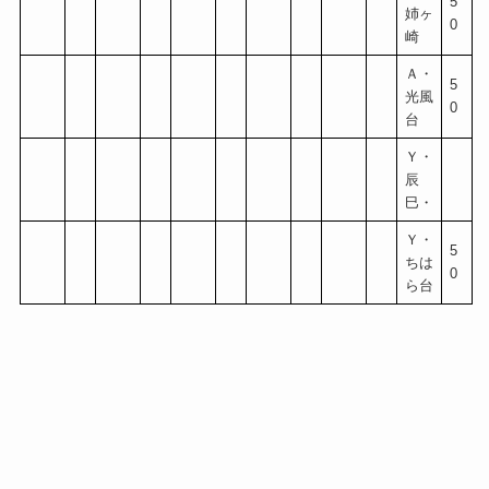
5
姉ヶ
0
崎
Ａ・
5
光風
0
台
Ｙ・
辰
巳・
Ｙ・
5
ちは
0
ら台