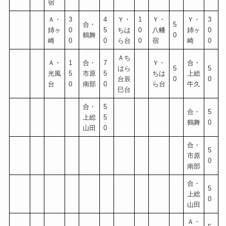
宿
Ａ・
3
4
Ｙ・
1
Ｙ・
Ｙ・
3
合・
5
姉ヶ
0
5
ちは
0
八幡
姉ヶ
0
鶴舞
0
崎
0
0
ら台
0
宿
崎
0
Ａち
Ａ・
1
合・
7
Ｙ・
合・
はら
5
5
光風
5
市原
5
ちは
上総
台辰
0
0
台
0
南部
0
ら台
牛久
巳台
合・
5
合・
5
上総
5
鶴舞
0
山田
0
合・
5
市原
0
南部
合・
5
上総
0
山田
Ａ・