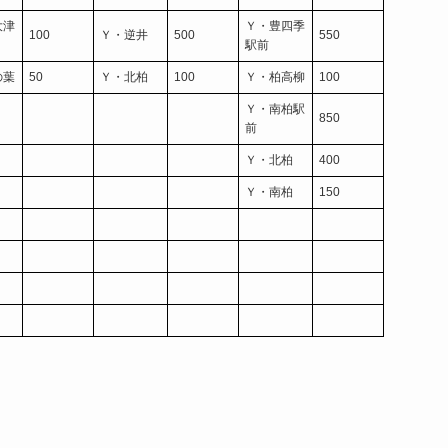
大津
Ｙ・豊四季
100
Ｙ・逆井
500
550
駅前
の葉
50
Ｙ・北柏
100
Ｙ・柏高柳
100
Ｙ・南柏駅
850
前
Ｙ・北柏
400
Ｙ・南柏
150