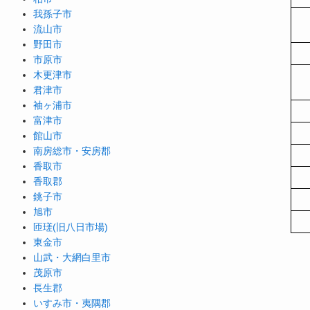
我孫子市
流山市
野田市
市原市
木更津市
君津市
袖ヶ浦市
富津市
館山市
南房総市・安房郡
香取市
香取郡
銚子市
旭市
匝瑳(旧八日市場)
東金市
山武・大網白里市
茂原市
長生郡
いすみ市・夷隅郡