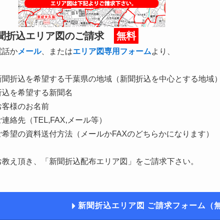
聞折込エリア図のご請求
無料
電話か
メール
、または
エリア図専用フォーム
より、
新聞折込を希望する千葉県の地域（新聞折込を中心とする地域
折込を希望する新聞名
お客様のお名前
連絡先（TEL,FAX,メール等）
ご希望の資料送付方法（メールかFAXのどちらかになります）
お教え頂き、「新聞折込配布エリア図」をご請求下さい。
新聞折込エリア図 ご請求フォーム（