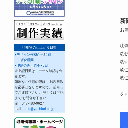
新
お
①
印刷物の仕上がり日数
②
●デザイン作成から印刷
…約2週間
③
●印刷のみ…約4〜5日
④ご
※上記日数は、データ確認を含
みます。
⑤
印刷をご依頼の際は、上記 日数
が必要となりますので、 前もっ
てご連絡下さい。 詳しくは下記
を
まで お問合せ下さい。
tel 047-483-0627
mail
info@yachiori.co.jp