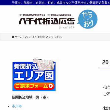
千葉市、船橋市、市川市、柏市、成田市など千葉県全市の新聞折込部数
ホーム
20_柏市の新聞折込チラシ配布
2
柏
ご
新聞折込地域一覧（市）
市川市
柏