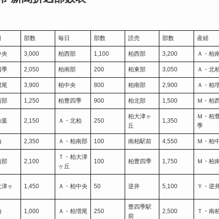
日
部数
毎日
部数
読売
部数
産経
中央
3,000
柏西部
1,100
柏西部
3,200
Ａ・柏
四季
2,050
柏南部
200
柏東部
3,050
Ａ・北
増尾
3,900
柏中央
800
柏南部
2,900
Ａ・柏
西部
1,250
柏豊四季
900
柏北部
1,500
Ｍ・柏
柏大津ヶ
Ｍ・柏
の葉
2,150
Ａ・北柏
250
1,350
丘
季
柏
2,350
Ａ・柏南部
100
南柏駅前
4,550
Ｍ・柏
Ｔ・柏大津
南部
2,100
100
柏豊四季
1,750
Ｍ・柏
ヶ丘
大津ヶ
1,450
Ａ・柏中央
50
逆井
5,100
Ｙ・逆
豊四季駅
柏
1,000
Ａ・柏増尾
250
2,500
Ｔ・南
前