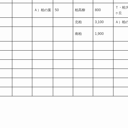
Ｔ・柏
Ａ）柏の葉
50
柏高柳
800
ヶ丘
北柏
3,100
Ａ）柏
南柏
1,900