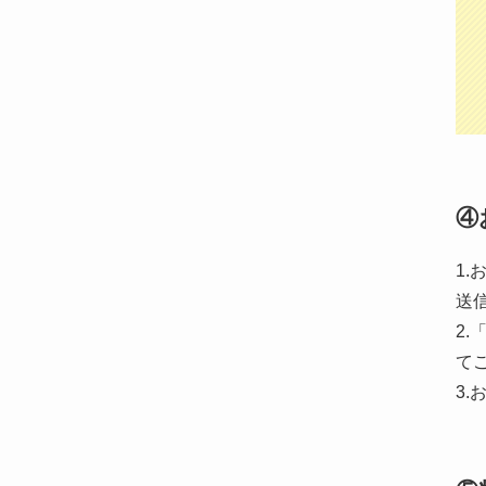
④
1
送
2
て
3