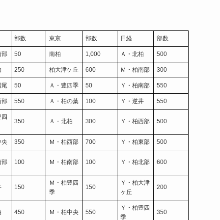
部数
東京
部数
日経
部数
南部
50
南柏
1,000
Ａ・北柏
500
柏
250
柏大津ケ丘
600
Ｍ・柏南部
300
増尾
50
Ａ・豊四季
50
Ｙ・柏南部
550
西部
550
Ａ・柏の葉
100
Ｙ・逆井
550
豊四
350
Ａ・北柏
300
Ｙ・柏西部
500
中央
350
Ｍ・柏西部
700
Ｙ・柏東部
500
南部
100
Ｍ・柏南部
100
Ｙ・柏北部
600
Ｍ・柏豊四
Ｙ・柏大津
井
150
150
200
季
ヶ丘
Ｙ・柏豊四
柏
450
Ｍ・柏中央
550
350
季