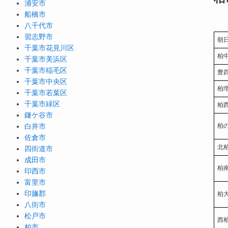
浦安市
船橋市
八千代市
習志野市
朝
千葉市花見川区
柏
千葉市美浜区
千葉市稲毛区
豊
千葉市中央区
柏
千葉市若葉区
千葉市緑区
柏
鎌ケ谷市
白井市
柏
佐倉市
北
四街道市
成田市
柏
印西市
富里市
印旛郡
柏
八街市
松戸市
西
柏市