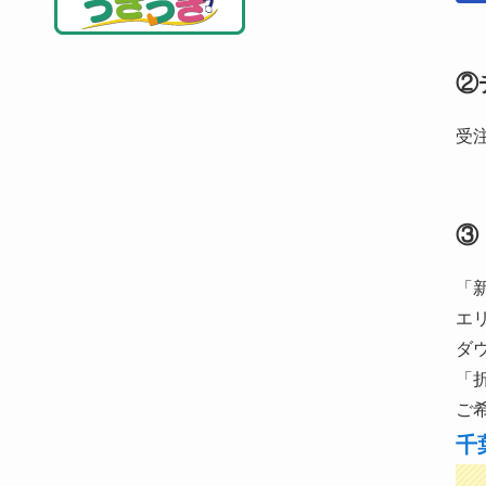
②
受
③
「
エ
ダ
「
ご
千