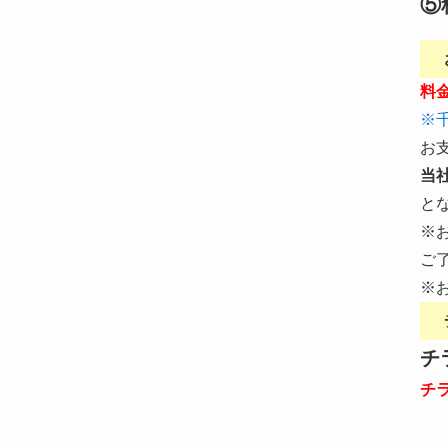
⑤
料
※
お
当
と
※
ご
※
チ
チ